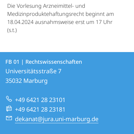
Die Vorlesung Arzneimittel- und
Medizinproduktehaftungsrecht beginnt am
18.04.2024 ausnahmsweise erst um 17 Uhr
(s.t.)
Kontakt
Kontaktinformationen
FB 01 | Rechtswissenschaften
FB
und
Universitätsstraße 7
01
Informationen
35032
Marburg
|
zur
Rechtswissenschaften
+49 6421 28 23101
Website
+49 6421 28 23181
dekanat@jura.uni-marburg.de