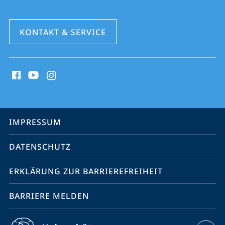
KONTAKT & SERVICE
Social
Media
Kontakte
Service-
IMPRESSUM
Navigation
DATENSCHUTZ
ERKLÄRUNG ZUR BARRIEREFREIHEIT
BARRIERE MELDEN