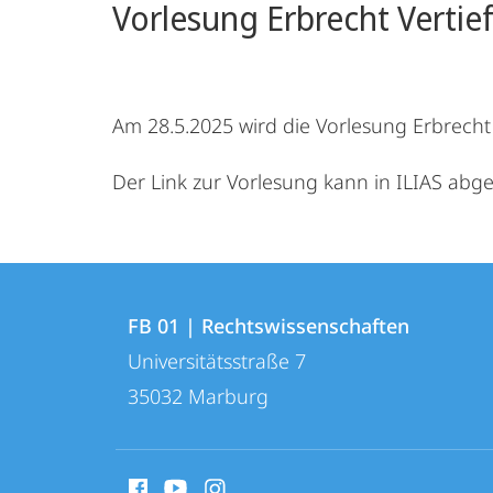
Vorlesung Erbrecht Vertie
Am 28.5.2025 wird die Vorlesung Erbrecht
Der Link zur Vorlesung kann in ILIAS abg
Kontakt
Kontaktinformationen
und
FB 01 | Rechtswissenschaften
FB
Universitätsstraße 7
Informationen
01
35032
Marburg
zur
|
Rechtswissenschaften
Website
Social