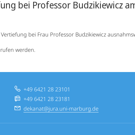
fung bei Professor Budzikiewicz am
 Vertiefung bei Frau Professor Budzikiewicz ausnahmsw
erufen werden.
+49 6421 28 23101
+49 6421 28 23181
dekanat@jura.uni-marburg.de