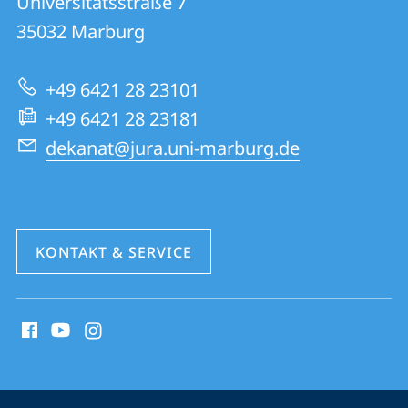
Universitätsstraße 7
01
Informationen
35032
Marburg
|
zur
Rechtswissenschaften
+49 6421 28 23101
Website
+49 6421 28 23181
dekanat@jura.uni-marburg.de
KONTAKT & SERVICE
Social
Media
Kontakte