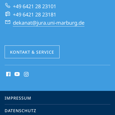
zur
Rechtswissenschaften
+49 6421 28 23101
Website
+49 6421 28 23181
dekanat@jura.uni-marburg.de
KONTAKT & SERVICE
Social
Media
Kontakte
Service-
IMPRESSUM
Navigation
DATENSCHUTZ