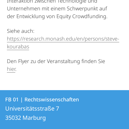
Interaktion zwischen Technologie und
Unternehmen mit einem Schwerpunkt auf
der Entwicklung von Equity Crowdfunding.
Siehe auch:
https://research.monash.edu/en/persons/steve-
kourabas
Den Flyer zu der Veranstaltung finden Sie
hier
.
Kontakt
Kontaktinformationen
FB 01 | Rechtswissenschaften
FB
und
Universitätsstraße 7
01
Informationen
35032
Marburg
|