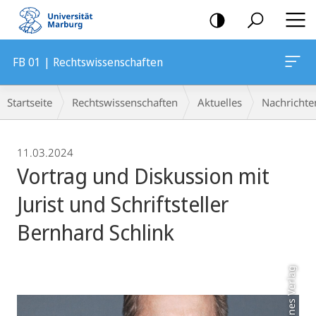
Mobile-
Navigation
FB 01 | Rechtswissenschaften
Breadcrumb-
Startseite
Rechtswissenschaften
Aktuelles
Nachrichte
Navigation
11.03.2024
Vortrag und Diskussion mit
Jurist und Schriftsteller
Bernhard Schlink