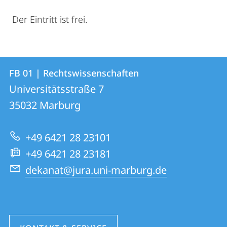
Der Eintritt ist frei.
Kontakt
Kontaktinformationen
FB 01 | Rechtswissenschaften
FB
und
Universitätsstraße 7
01
Informationen
35032
Marburg
|
zur
Rechtswissenschaften
+49 6421 28 23101
Website
+49 6421 28 23181
dekanat@jura.uni-marburg.de