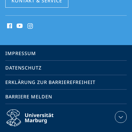
KONTAKT & SERVICE
Social
Media
Kontakte
Service-
IMPRESSUM
Navigation
DATENSCHUTZ
ERKLÄRUNG ZUR BARRIEREFREIHEIT
BARRIERE MELDEN