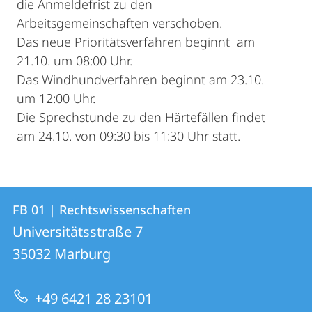
die Anmeldefrist zu den
Arbeitsgemeinschaften verschoben.
Das neue Prioritätsverfahren beginnt am
21.10. um 08:00 Uhr.
Das Windhundverfahren beginnt am 23.10.
um 12:00 Uhr.
Die Sprechstunde zu den Härtefällen findet
am 24.10. von 09:30 bis 11:30 Uhr statt.
Kontakt
Kontaktinformationen
FB 01 | Rechtswissenschaften
FB
und
Universitätsstraße 7
01
Informationen
35032
Marburg
|
zur
Rechtswissenschaften
+49 6421 28 23101