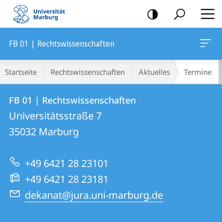
Mobile-
Navigation
FB 01 | Rechtswissenschaften
Breadcrumb-
Startseite
Rechtswissenschaften
Aktuelles
Termine
Navigation
Kontakt
Kontaktinformationen
FB 01 | Rechtswissenschaften
FB
und
Universitätsstraße 7
01
Informationen
35032
Marburg
|
zur
Rechtswissenschaften
+49 6421 28 23101
Website
+49 6421 28 23181
dekanat@jura.uni-marburg.de