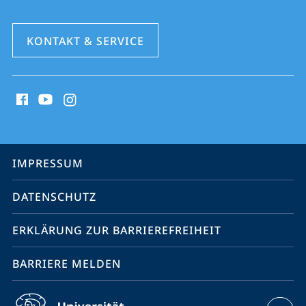
KONTAKT & SERVICE
Social
Media
Kontakte
Service-
IMPRESSUM
Navigation
DATENSCHUTZ
ERKLÄRUNG ZUR BARRIEREFREIHEIT
BARRIERE MELDEN