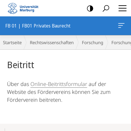
Mobile-
Navigation
FB 01 | FB01 Privates Baurecht
Breadcrumb-
Startseite
Rechtswissenschaften
Forschung
Forschung
Navigation
Hauptinhalt
Beitritt
Über das
Online-Beitrittsformular
auf der
Website des Fördervereins können Sie zum
Förderverein beitreten.
Mobile-