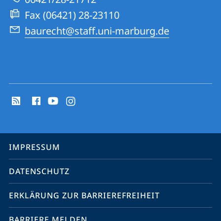
Website
Fax (06421) 28-23110
baurecht@staff.uni-marburg.de
Social
Media
Kontakte
Service-
IMPRESSUM
Navigation
DATENSCHUTZ
ERKLÄRUNG ZUR BARRIEREFREIHEIT
BARRIERE MELDEN