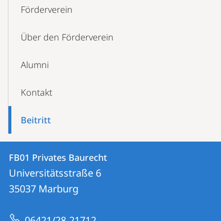
Content-
Förderverein
Navigation
Über den Förderverein
Alumni
Kontakt
Beitritt
Kontakt
Kontaktinformationen
FB01 Privates Baurecht
FB01
und
Universitätsstraße 6
Privates
Informationen
35037
Marburg
Baurecht
zur
06421/28-21712