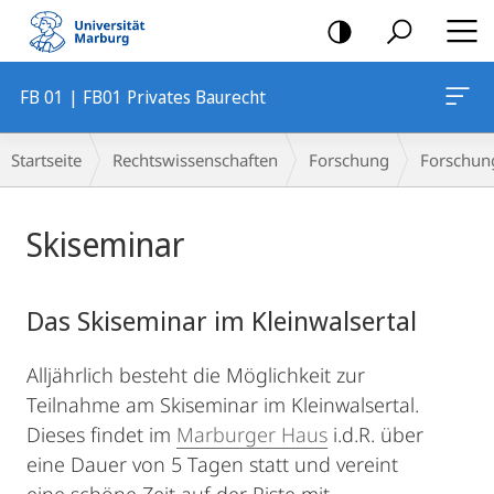
Mobile-
Navigation
FB 01 | FB01 Privates Baurecht
Breadcrumb-
Startseite
Rechtswissenschaften
Forschung
Forschung
Navigation
Hauptinhalt
Skiseminar
Das Skiseminar im Kleinwalsertal
Alljährlich besteht die Möglichkeit zur
Teilnahme am Skiseminar im Kleinwalsertal.
Dieses findet im
Marburger Haus
i.d.R. über
eine Dauer von 5 Tagen statt und vereint