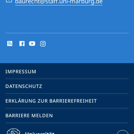
baurecht@staff.uni-marburg.de
Social
Media
Kontakte
Service-
IMPRESSUM
Navigation
DATENSCHUTZ
ERKLÄRUNG ZUR BARRIEREFREIHEIT
BARRIERE MELDEN