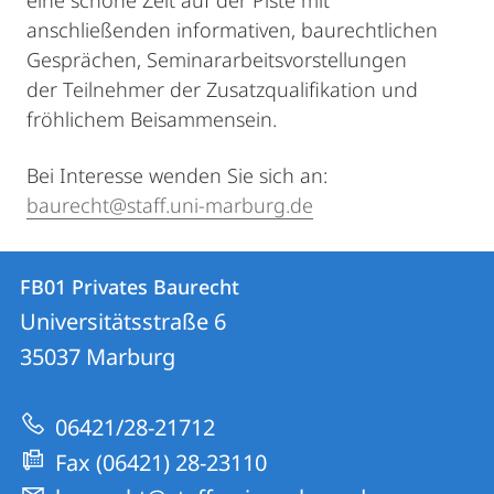
eine schöne Zeit auf der Piste mit
anschließenden informativen, baurechtlichen
Gesprächen, Seminararbeitsvorstellungen
der Teilnehmer der Zusatzqualifikation und
fröhlichem Beisammensein.
Bei Interesse wenden Sie sich an:
baurecht@staff.uni-marburg.de
Kontakt
Kontaktinformationen
FB01 Privates Baurecht
FB01
und
Universitätsstraße 6
Privates
Informationen
35037
Marburg
Baurecht
zur
06421/28-21712
Website
Fax (06421) 28-23110