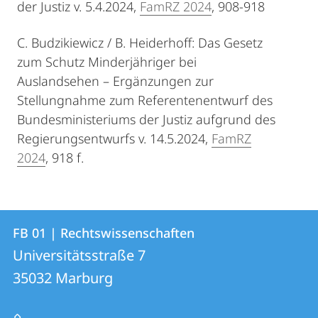
der Justiz v. 5.4.2024,
FamRZ 2024
, 908-918
C. Budzikiewicz / B. Heiderhoff: Das Gesetz
zum Schutz Minderjähriger bei
Auslandsehen – Ergänzungen zur
Stellungnahme zum Referentenentwurf des
Bundesministeriums der Justiz aufgrund des
Regierungsentwurfs v. 14.5.2024,
FamRZ
2024
, 918 f.
Kontakt
Kontaktinformationen
FB 01 | Rechtswissenschaften
FB
und
Universitätsstraße 7
01
Informationen
35032
Marburg
|
zur
Rechtswissenschaften