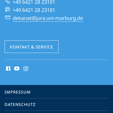
+49 6421 28 23101
Website
+49 6421 28 23181
dekanat@jura.uni-marburg.de
KONTAKT & SERVICE
Social
Media
Kontakte
Service-
IMPRESSUM
Navigation
DATENSCHUTZ