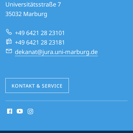
FB
und
Universitätsstraße 7
01
Informationen
35032
Marburg
|
zur
Rechtswissenschaften
+49 6421 28 23101
Website
+49 6421 28 23181
dekanat@jura.uni-marburg.de
KONTAKT & SERVICE
Social
Media
Kontakte