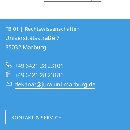
Kontakt
Kontaktinformationen
FB 01 | Rechtswissenschaften
FB
und
Universitätsstraße 7
01
Informationen
35032
Marburg
|
zur
Rechtswissenschaften
+49 6421 28 23101
Website
+49 6421 28 23181
dekanat@jura.uni-marburg.de
KONTAKT & SERVICE