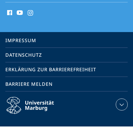
Social
Media
Kontakte
Service-
IMPRESSUM
Navigation
DATENSCHUTZ
ERKLÄRUNG ZUR BARRIEREFREIHEIT
BARRIERE MELDEN