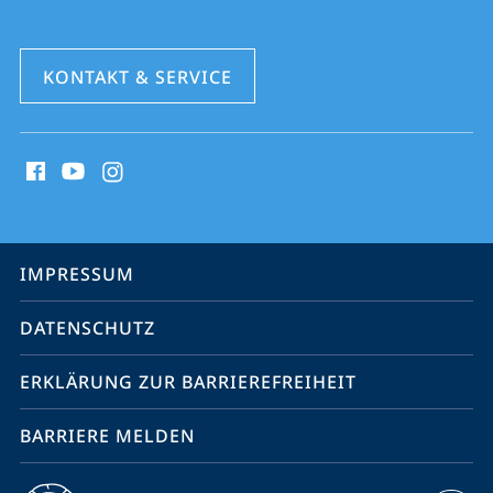
KONTAKT & SERVICE
Social
Media
Kontakte
Service-
IMPRESSUM
Navigation
DATENSCHUTZ
ERKLÄRUNG ZUR BARRIEREFREIHEIT
BARRIERE MELDEN