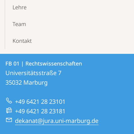
Lehre
Team
Kontakt
Kontakt
Kontaktinformationen
FB 01 | Rechtswissenschaften
FB
und
Universitätsstraße 7
01
Informationen
35032
Marburg
|
zur
Rechtswissenschaften
+49 6421 28 23101
Website
+49 6421 28 23181
dekanat@jura.uni-marburg.de