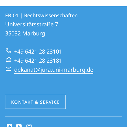
Kontakt
Kontaktinformationen
FB 01 | Rechtswissenschaften
FB
und
Universitätsstraße 7
01
Informationen
35032
Marburg
|
zur
Rechtswissenschaften
+49 6421 28 23101
Website
+49 6421 28 23181
dekanat@jura.uni-marburg.de
KONTAKT & SERVICE
Social