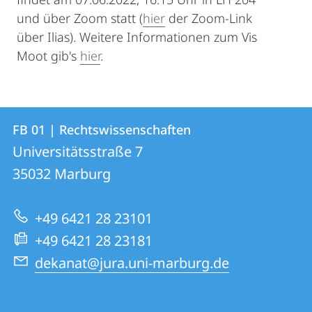
und über Zoom statt (
hier
der Zoom-Link
über Ilias). Weitere Informationen zum Vis
Moot gib's
hier
.
Kontakt
Kontaktinformationen
FB 01 | Rechtswissenschaften
FB
und
Universitätsstraße 7
01
Informationen
35032
Marburg
|
zur
Rechtswissenschaften
+49 6421 28 23101
Website
+49 6421 28 23181
dekanat@jura.uni-marburg.de