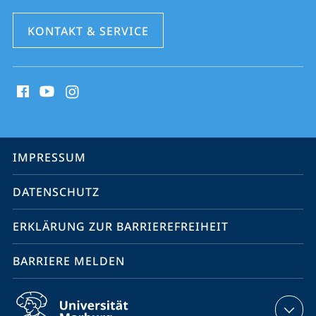
KONTAKT & SERVICE
Social
Media
Kontakte
Service-
IMPRESSUM
Navigation
DATENSCHUTZ
ERKLÄRUNG ZUR BARRIEREFREIHEIT
BARRIERE MELDEN