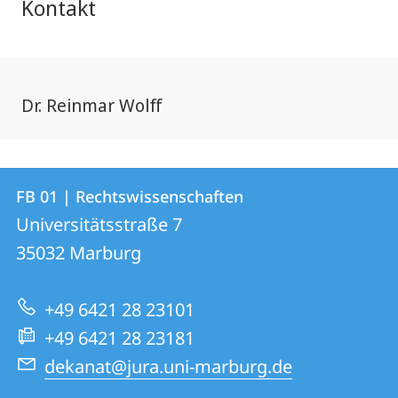
Kontakt
Dr. Reinmar Wolff
Kontakt
Kontaktinformationen
FB 01 | Rechtswissenschaften
FB
und
Universitätsstraße 7
01
Informationen
35032
Marburg
|
zur
Rechtswissenschaften
+49 6421 28 23101
Website
+49 6421 28 23181
dekanat@jura.uni-marburg.de