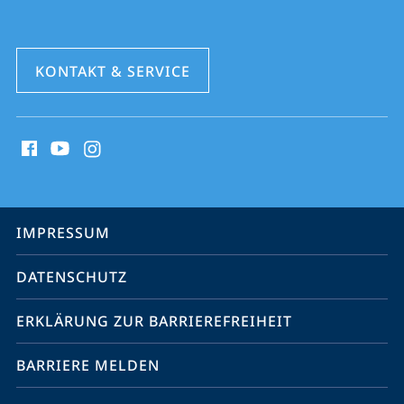
KONTAKT & SERVICE
Social
Media
Kontakte
Service-
IMPRESSUM
Navigation
DATENSCHUTZ
ERKLÄRUNG ZUR BARRIEREFREIHEIT
BARRIERE MELDEN