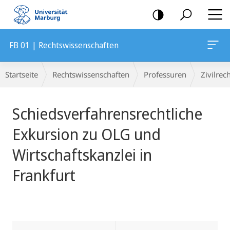
Mobile-
Navigation
FB 01 | Rechtswissenschaften
Breadcrumb-
Startseite
Rechtswissenschaften
Professuren
Zivilrec
Navigation
Hauptinhalt
Schiedsverfahrensrechtliche
Exkursion zu OLG und
Wirtschaftskanzlei in
Frankfurt