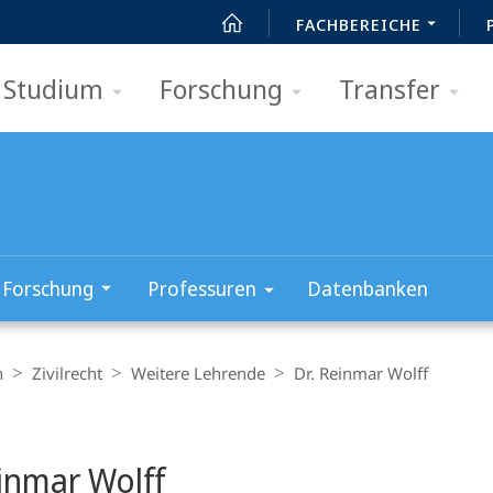
FACHBEREICHE
Studium
Forschung
Transfer
Forschung
Professuren
Datenbanken
n
Zivilrecht
Weitere Lehrende
Dr. Reinmar Wolff
t
einmar Wolff