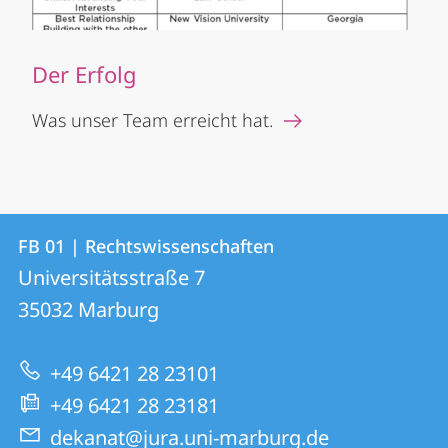
Der Erfolg
Was unser Team erreicht hat.
Kontakt
Kontaktinformationen
FB 01 | Rechtswissenschaften
FB
und
Universitätsstraße 7
01
Informationen
35032
Marburg
|
zur
Rechtswissenschaften
+49 6421 28 23101
Website
+49 6421 28 23181
dekanat@jura.uni-marburg.de