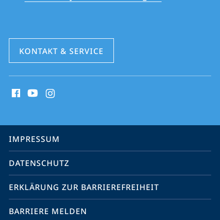
KONTAKT & SERVICE
Social
Media
Kontakte
Service-
IMPRESSUM
Navigation
DATENSCHUTZ
ERKLÄRUNG ZUR BARRIEREFREIHEIT
BARRIERE MELDEN