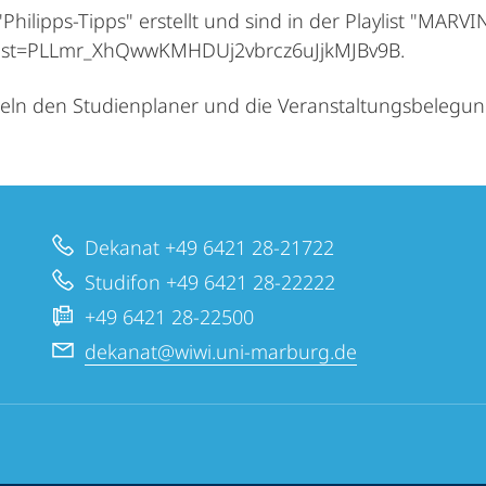
lipps-Tipps" erstellt und sind in der Playlist "MARVIN
st?list=PLLmr_XhQwwKMHDUj2vbrcz6uJjkMJBv9B.
deln den Studienplaner und die Veranstaltungsbelegung
Dekanat +49 6421 28-21722
Studifon +49 6421 28-22222
+49 6421 28-22500
dekanat@wiwi.uni-marburg.de