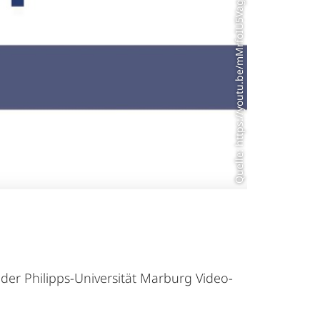
Quelle: https://youtu.be/mMrfoIU5Vag
r Philipps-Universität Marburg Video-