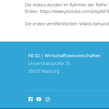
Die Videos wurden im Rahmen der Reihe "Phi
finden: https://www.youtube.com/playli
Die ersten veröffentlichten Videos behan
Kontakt
Kontaktinformationen
und
FB 02 | Wirtschaftswissenschaften
FB
Universitätsstraße 25
Informationen
02
35037
Marburg
zur
|
Wirtschaftswissenschaften
Website
Social
Media