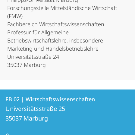
Forschungsstelle Mittelständische Wirtschaft
(FMW)
Fachbereich Wirtschaftswissenschaften
Professur für Allgemeine
Betriebswirtschaftslehre, insbesondere
Marketing und Handelsbetriebslehre
Universitätsstraße 24
35037 Marburg
Kontakt
Kontaktinformationen
FB 02 | Wirtschaftswissenschaften
FB
und
Universitätsstraße 25
02
Informationen
35037
Marburg
|
zur
Wirtschaftswissenschaften