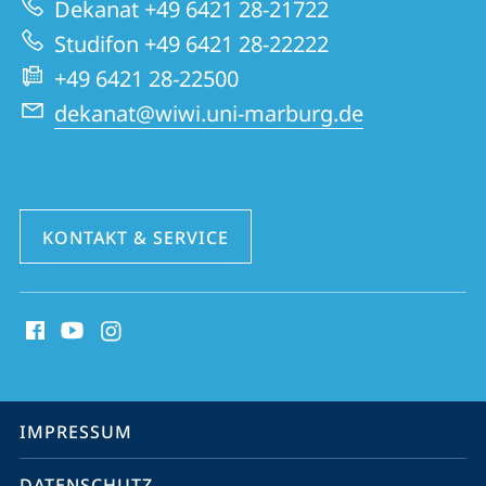
Dekanat +49 6421 28-21722
Website
Studifon +49 6421 28-22222
+49 6421 28-22500
dekanat@wiwi.uni-marburg.de
KONTAKT & SERVICE
Social
Media
Kontakte
Service-
IMPRESSUM
Navigation
DATENSCHUTZ