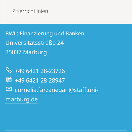
Zitierrichtlinien
Kontakt
Kontaktinformationen
BWL: Finanzierung und Banken
BWL:
und
Universitätsstraße 24
Finanzierung
Informationen
35037
Marburg
und
zur
Banken
+49 6421 28-23726
Website
+49 6421 28-28947
cornelia.farzanegan@staff.uni-
marburg.de