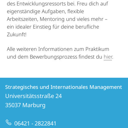
des Entwicklungsressorts bei. Freu dich auf
eigenständige Aufgaben, flexible
Arbeitszeiten, Mentoring und vieles mehr –
ein idealer Einstieg für deine berufliche
Zukunft!
Alle weiteren Informationen zum Praktikum
und dem Bewerbungsprozess findest du
hier
.
Kontakt
Kontaktinformationen
Strategisches und Internationales Management
Strategisches
und
Universitätsstraße 24
und
Informationen
35037
Marburg
Internationales
zur
Management
06421 - 2822841