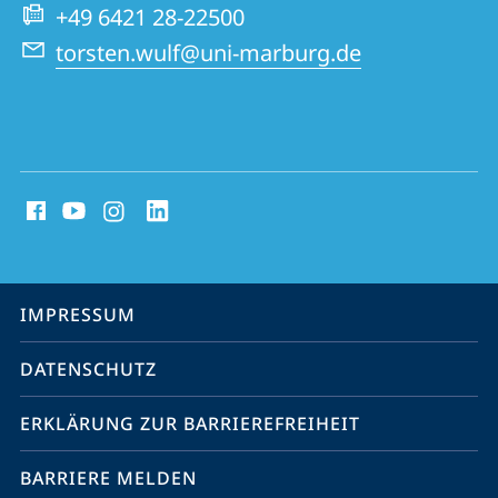
Website
+49 6421 28-22500
torsten.wulf@uni-marburg.de
Social
Media
Kontakte
Service-
IMPRESSUM
Navigation
DATENSCHUTZ
ERKLÄRUNG ZUR BARRIEREFREIHEIT
BARRIERE MELDEN