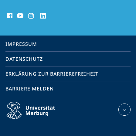
Social
Media
Kontakte
Service-
IMPRESSUM
Navigation
DATENSCHUTZ
ERKLÄRUNG ZUR BARRIEREFREIHEIT
BARRIERE MELDEN