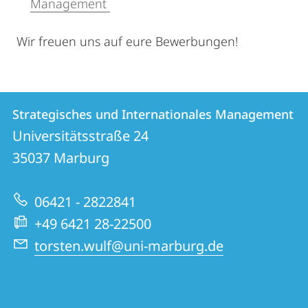
Management
Wir freuen uns auf eure Bewerbungen!
Kontakt
Kontaktinformationen
Strategisches und Internationales Management
Strategisches
und
Universitätsstraße 24
und
Informationen
35037
Marburg
Internationales
zur
Management
06421 - 2822841
Website
+49 6421 28-22500
torsten.wulf@uni-marburg.de