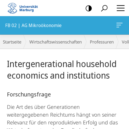
Mobile-
Navigation
FB 02 | AG Mikroökonomie
Breadcrumb-
Startseite
Wirtschaftswissenschaften
Professuren
Vol
Navigation
Hauptinhalt
Intergenerational household
economics and institutions
Forschungsfrage
Die Art des über Generationen
weitergegebenen Reichtums hängt von seiner
Relevanz für den reproduktiven Erfolg und das