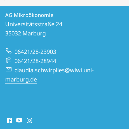
Kontakt
Kontaktinformationen
AG Mikroökonomie
AG
und
Universitätsstraße 24
Mikroökonomie
Informationen
35032
Marburg
zur
06421/28-23903
Website
06421/28-28944
claudia.schwirplies@wiwi.uni-
marburg.de
Social
Media