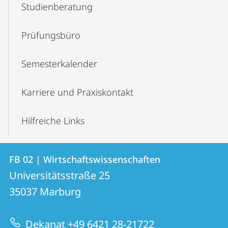
Studienberatung
Prüfungsbüro
Semesterkalender
Karriere und Praxiskontakt
Hilfreiche Links
Kontakt
Kontaktinformationen
FB 02 | Wirtschaftswissenschaften
FB
und
Universitätsstraße 25
02
Informationen
35037
Marburg
|
zur
Wirtschaftswissenschaften
Dekanat +49 6421 28-21722