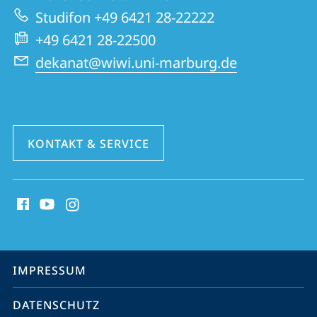
Website
Studifon +49 6421 28-22222
+49 6421 28-22500
dekanat@wiwi.uni-marburg.de
KONTAKT & SERVICE
Social
Media
Kontakte
Service-
IMPRESSUM
Navigation
DATENSCHUTZ