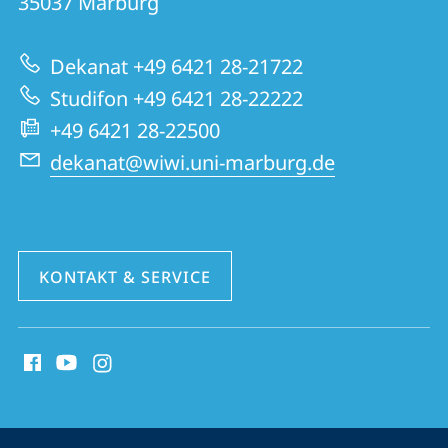
Informationen
35037
Marburg
|
zur
Wirtschaftswissenschaften
Dekanat +49 6421 28-21722
Website
Studifon +49 6421 28-22222
+49 6421 28-22500
dekanat@wiwi.uni-marburg.de
KONTAKT & SERVICE
Social
Media
Kontakte