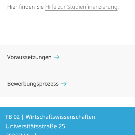
Hier finden Sie
Hilfe zur Studienfinanzierung
.
Voraussetzungen
Bewerbungsprozess
Kontakt
Kontaktinformationen
FB 02 | Wirtschaftswissenschaften
FB
und
Universitätsstraße 25
02