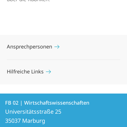
Ansprechpersonen
Hilfreiche Links
Kontakt
Kontaktinformationen
FB 02 | Wirtschaftswissenschaften
FB
und
Universitätsstraße 25
02
Informationen
35037
Marburg
|