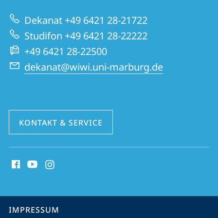
zur
Wirtschaftswissenschaften
Dekanat +49 6421 28-21722
Website
Studifon +49 6421 28-22222
+49 6421 28-22500
dekanat@wiwi.uni-marburg.de
KONTAKT & SERVICE
Social
Media
Kontakte
Service-
IMPRESSUM