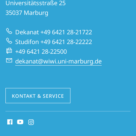
und
Universitätsstraße 25
02
Informationen
35037
Marburg
|
zur
Wirtschaftswissenschaften
Dekanat +49 6421 28-21722
Website
Studifon +49 6421 28-22222
+49 6421 28-22500
dekanat@wiwi.uni-marburg.de
KONTAKT & SERVICE
Social
Media