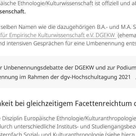
sche Ethnologie/Kulturwissenschaft ist offiziell und a
senschaft.
die selben Namen wie die dazugehörigen B.A.- und M.A.
für Empirische Kulturwissenschaft e.V. DGEKW
(ehemal
 und intensiven Gesprächen für eine Umbenennung ents
ur Unbenennungsdebatte der DGEKW und zur Podium
ennung im Rahmen der dgv-Hochschultagung 2021
ichkeit bei gleichzeitigem Facettenreichtum
 Disziplin Europäische Ethnologie/Kulturanthropologi
 durch unterschiedliche Instituts- und Studiengangsb
rnfach Sozial- und Kulturanthropologie (siehe hierz