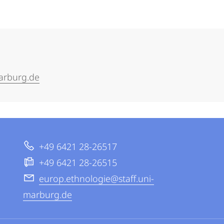
marburg.de
+49 6421 28-26517
+49 6421 28-26515
europ.ethnologie@staff.uni-
marburg.de