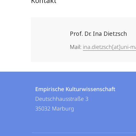
Kontakt
Prof. Dr. Ina Dietzsch
Mail:
ina.dietzsch[at]uni-
Kontakt
Kontaktinformationen
und
Empirische Kulturwissenschaft
Empirische
Deutschhausstraße 3
Informationen
Kulturwissenschaft
35032
Marburg
zur
Website