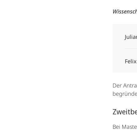
Wissensch
Juli
Feli
Der Antra
begründet
Zweitb
Bei Maste