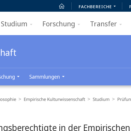
FACHBEREICHE
Studium
Forschung
Transfer
chaft
schung
Sammlungen
losophie
Empirische Kulturwissenschaft
Studium
Prüfun
t
ngsberechtigte in der Empirischen 