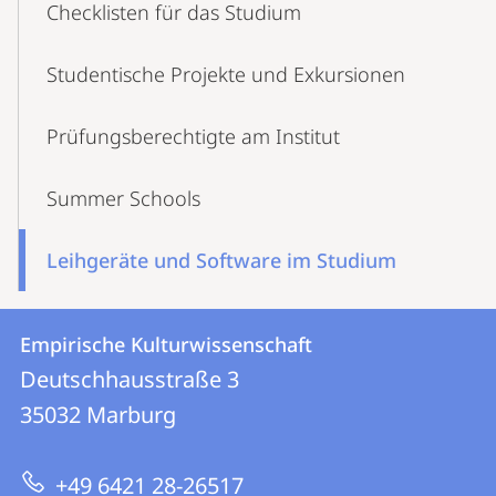
Checklisten für das Studium
Studentische Projekte und Exkursionen
Prüfungs­berechtigte am Institut
Summer Schools
Leihgeräte und Software im Studium
Kontakt
Kontaktinformationen
Empirische Kulturwissenschaft
Empirische
und
Deutschhausstraße 3
Kulturwissenschaft
Informationen
35032
Marburg
zur
+49 6421 28-26517