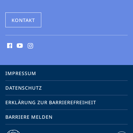
KONTAKT
Social
Media
Kontakte
Service-
IMPRESSUM
Navigation
DATENSCHUTZ
ERKLÄRUNG ZUR BARRIEREFREIHEIT
BARRIERE MELDEN