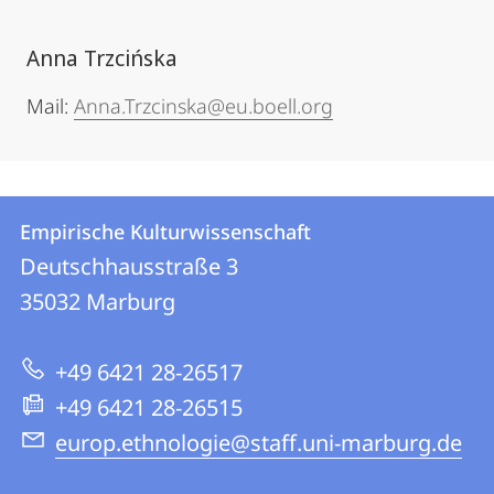
Anna Trzcińska
Mail:
Anna.Trzcinska@eu.boell.org
Kontakt
Kontaktinformationen
Empirische Kulturwissenschaft
Empirische
und
Deutschhausstraße 3
Kulturwissenschaft
Informationen
35032
Marburg
zur
+49 6421 28-26517
Website
+49 6421 28-26515
europ.ethnologie@staff.uni-marburg.de