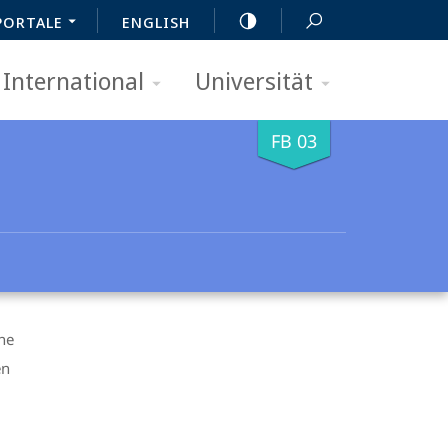
PORTALE
ENGLISH
International
Universität
FB 03
ne
en