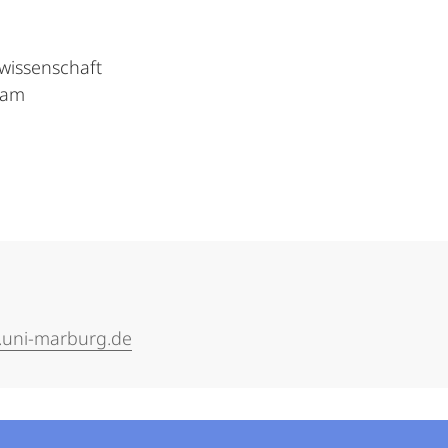
rwissenschaft
eam
s.uni-marburg.de