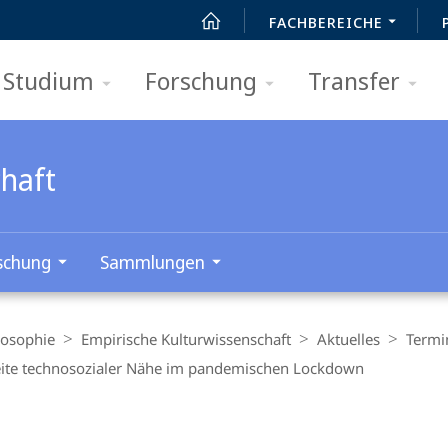
FACHBEREICHE
Studium
Forschung
Transfer
chaft
schung
Sammlungen
losophie
Empirische Kulturwissenschaft
Aktuelles
Termi
 Seite technosozialer Nähe im pandemischen Lockdown