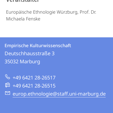
Europäische Ethnologie Würzburg, Prof. Dr.
Michaela Fenske
Kontakt
Kontaktinformationen
Empirische Kulturwissenschaft
Empirische
und
Deutschhausstraße 3
Kulturwissenschaft
Informationen
35032
Marburg
zur
+49 6421 28-26517
Website
+49 6421 28-26515
europ.ethnologie@staff.uni-marburg.de