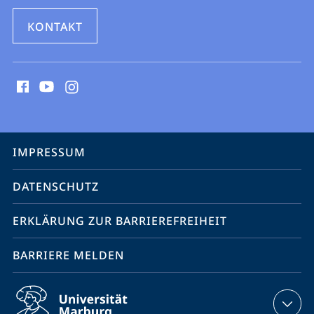
KONTAKT
Social
Media
Kontakte
Service-
IMPRESSUM
Navigation
DATENSCHUTZ
ERKLÄRUNG ZUR BARRIEREFREIHEIT
BARRIERE MELDEN