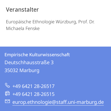
Veranstalter
Europäische Ethnologie Würzburg, Prof. Dr.
Michaela Fenske
Kontakt
Kontaktinformationen
Empirische Kulturwissenschaft
Empirische
und
Deutschhausstraße 3
Kulturwissenschaft
Informationen
35032
Marburg
zur
+49 6421 28-26517
Website
+49 6421 28-26515
europ.ethnologie@staff.uni-marburg.de