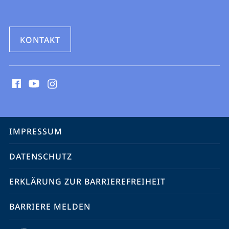
KONTAKT
Social
Media
Kontakte
Service-
IMPRESSUM
Navigation
DATENSCHUTZ
ERKLÄRUNG ZUR BARRIEREFREIHEIT
BARRIERE MELDEN