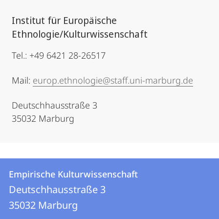
Institut für Europäische
Ethnologie/Kulturwissenschaft
Tel.: +49 6421 28-26517
Mail:
europ.ethnologie@staff.uni-marburg.de
Deutschhausstraße 3
35032 Marburg
Kontakt
Kontaktinformationen
Empirische Kulturwissenschaft
Empirische
und
Deutschhausstraße 3
Kulturwissenschaft
Informationen
35032
Marburg