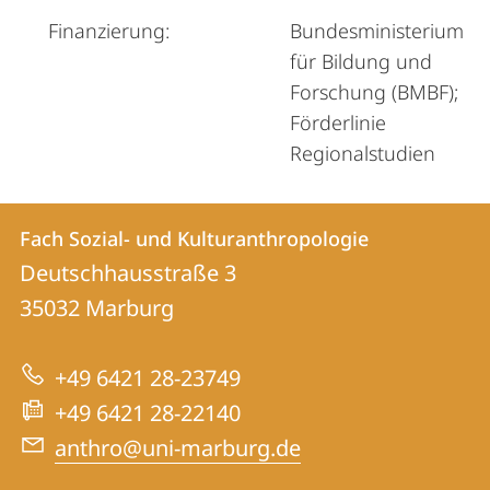
Finanzierung:
Bundesministerium
für Bildung und
Forschung (BMBF);
Förderlinie
Regionalstudien
Kontakt
Kontaktinformationen
Fach Sozial- und Kulturanthropologie
Fach
und
Deutschhausstraße 3
Sozial-
Informationen
35032
Marburg
und
zur
Kulturanthropologie
+49 6421 28-23749
Website
+49 6421 28-22140
anthro@uni-marburg.de