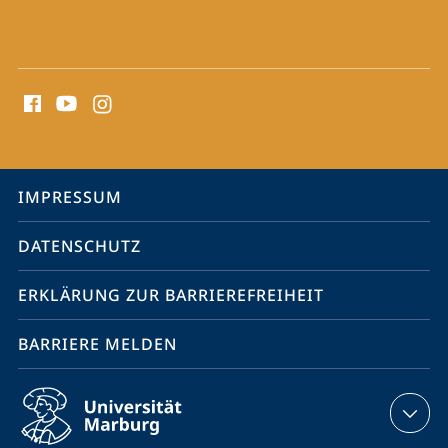
Social
Media
Kontakte
Service-
IMPRESSUM
Navigation
DATENSCHUTZ
ERKLÄRUNG ZUR BARRIEREFREIHEIT
BARRIERE MELDEN