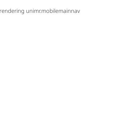
 rendering unimr.mobilemainnav
schung
Fachgebiete
Studieninformationen