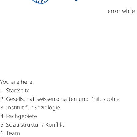
error while
Institut für Soziologie
Institut
Studium
For
Institut
You are here:
für
Startseite
Gesellschaftswissenschaften und Philosophie
Soziologie
Institut für Soziologie
Fachgebiete
Sozialstruktur / Konflikt
Team