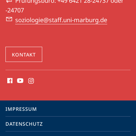
Prüfungsbüro: +49 6421 28-24737 oder
-24707
soziologie@staff.uni-marburg.de
KONTAKT
Social
Media
Kontakte
Service-
IMPRESSUM
Navigation
DATENSCHUTZ