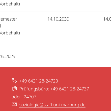
Vorbehalt)
semester
14.10.2030
14.
1
Vorbehalt)
.05.2025
+49 6421 28-24720
Prüfungsbüro: +49 6421 28-24737
oder -24707
soziologie@staff.uni-marburg.de