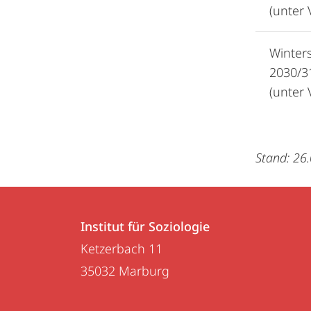
(unter 
Winter
2030/3
(unter 
Stand: 26
Kontakt
Kontaktinformationen
und
Institut für Soziologie
Institut
Ketzerbach 11
Informationen
für
35032
Marburg
zur
Soziologie