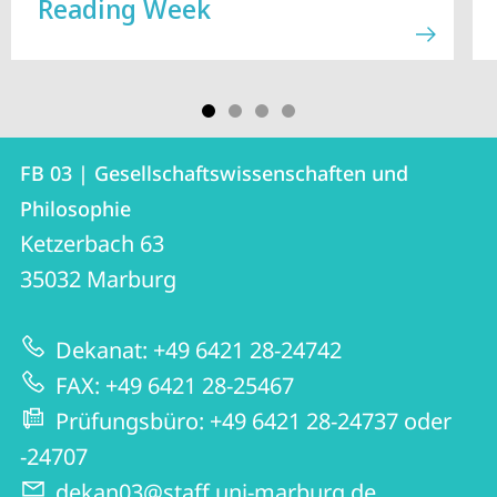
Reading Week
Kontakt
Kontaktinformationen
FB 03 | Gesellschaftswissenschaften und
FB
und
Philosophie
03
Informationen
Ketzerbach 63
|
35032
Marburg
zur
Gesellschaftswissenschaften
Website
und
Dekanat: +49 6421 28-24742
Philosophie
FAX: +49 6421 28-25467
Prüfungsbüro: +49 6421 28-24737 oder
-24707
dekan03@staff.uni-marburg.de