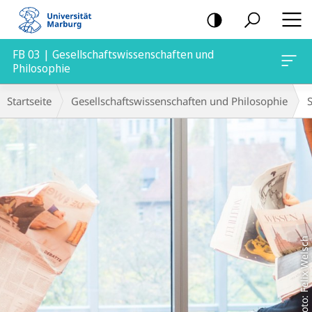
Mobile-
Navigation
FB 03 | Gesellschaftswissenschaften und
Philosophie
Hauptinhalt
Breadcrumb-
Startseite
Gesellschaftswissenschaften und Philosophie
Navigation
Foto: Felix Welsch