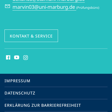
marvin03@uni-marburg.de
(Prüfungsbüro)
KONTAKT & SERVICE
Social
Media
Kontakte
Service-
IMPRESSUM
Navigation
DATENSCHUTZ
ERKLÄRUNG ZUR BARRIEREFREIHEIT