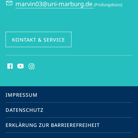
marvin03@uni-marburg.de
(Prüfungsbüro)
KONTAKT & SERVICE
Social
Media
Kontakte
Service-
IMPRESSUM
Navigation
DATENSCHUTZ
ERKLÄRUNG ZUR BARRIEREFREIHEIT