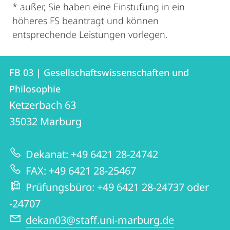
* außer, Sie haben eine Einstufung in ein
höheres FS beantragt und können
entsprechende Leistungen vorlegen.
Kontakt
Kontaktinformationen
FB 03 | Gesellschaftswissenschaften und
FB
und
Philosophie
03
Informationen
Ketzerbach 63
|
35032
Marburg
zur
Gesellschaftswissenschaften
Website
und
Dekanat: +49 6421 28-24742
Philosophie
FAX: +49 6421 28-25467
Prüfungsbüro: +49 6421 28-24737 oder
-24707
dekan03@staff.uni-marburg.de