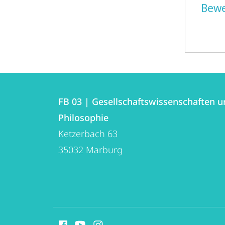
Bewe
Kontakt
Kontaktinformationen
und
FB 03 | Gesellschaftswissenschaften 
FB
Philosophie
Informationen
03
Ketzerbach 63
zur
|
35032
Marburg
Gesellschaftswissenschaften
Website
und
Philosophie
Social