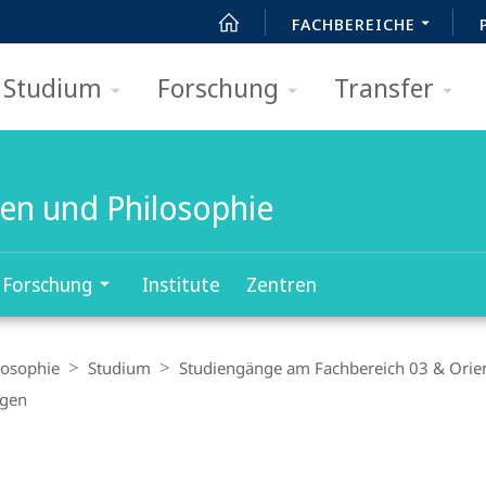
FACHBEREICHE
Studium
Forschung
Transfer
ten und Philosophie
Forschung
Institute
Zentren
losophie
Studium
Studiengänge am Fachbereich 03 & Orie
ngen
t