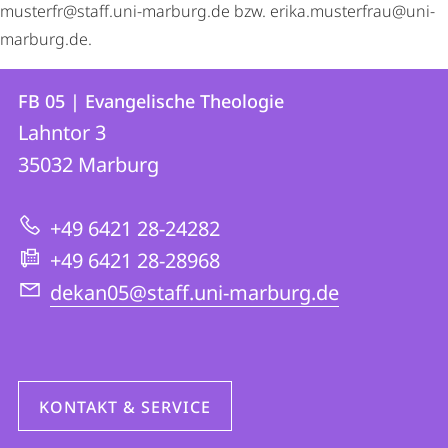
musterfr@staff.uni-marburg.de bzw. erika.musterfrau@uni-
marburg.de.
Kontakt
Kontaktinformationen
FB 05 | Evangelische Theologie
FB
und
Lahntor 3
05
Informationen
35032
Marburg
|
zur
Evangelische
+49 6421 28-24282
Website
Theologie
+49 6421 28-28968
dekan05@staff.uni-marburg.de
KONTAKT & SERVICE