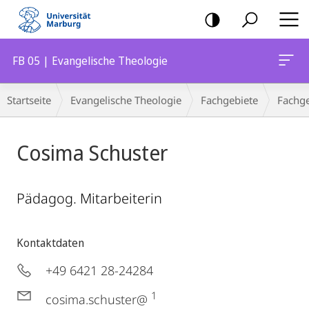
Mobile-
Navigation
FB 05 | Evangelische Theologie
Breadcrumb-
Startseite
Evangelische Theologie
Fachgebiete
Fachge
Navigation
Cosima Schuster
Pädagog. Mitarbeiterin
Kontaktdaten
+49 6421 28-24284
1
cosima.schuster@