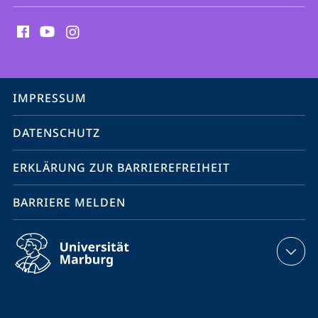
Social
Media
Kontakte
Service-
IMPRESSUM
Navigation
DATENSCHUTZ
ERKLÄRUNG ZUR BARRIEREFREIHEIT
BARRIERE MELDEN