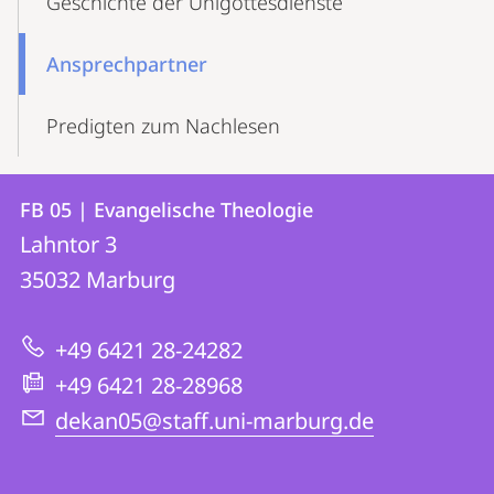
Geschichte der Unigottesdienste
Ansprechpartner
Predigten zum Nachlesen
Kontakt
Kontaktinformationen
FB 05 | Evangelische Theologie
FB
und
Lahntor 3
05
Informationen
35032
Marburg
|
zur
Evangelische
+49 6421 28-24282
Website
Theologie
+49 6421 28-28968
dekan05@staff.uni-marburg.de