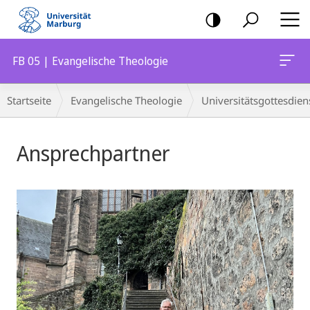
Mobile-
Navigation
FB 05 | Evangelische Theologie
Breadcrumb-
Startseite
Evangelische Theologie
Universitätsgottesdien
Navigation
Hauptinhalt
Ansprechpartner