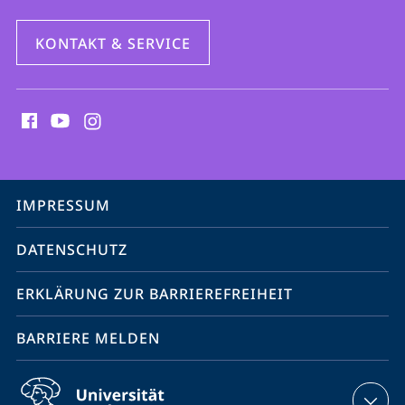
KONTAKT & SERVICE
Social
Media
Kontakte
Service-
IMPRESSUM
Navigation
DATENSCHUTZ
ERKLÄRUNG ZUR BARRIEREFREIHEIT
BARRIERE MELDEN