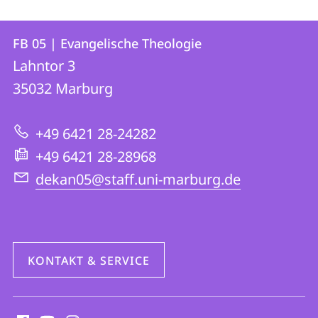
Kontakt
Kontaktinformationen
FB 05 | Evangelische Theologie
FB
und
Lahntor 3
05
Informationen
35032
Marburg
|
zur
Evangelische
+49 6421 28-24282
Website
Theologie
+49 6421 28-28968
dekan05@staff.uni-marburg.de
KONTAKT & SERVICE
Social