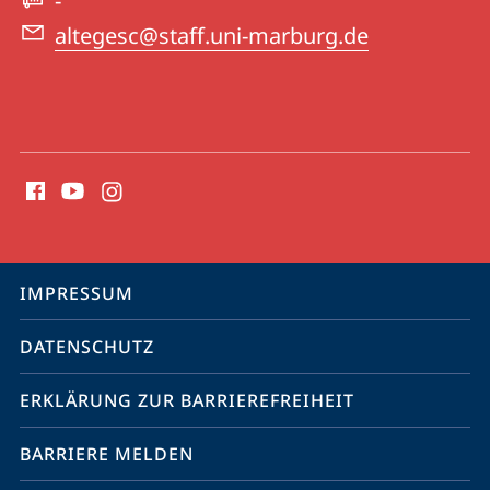
-
altegesc@staff.uni-marburg.de
Social
Media
Kontakte
Service-
IMPRESSUM
Navigation
DATENSCHUTZ
ERKLÄRUNG ZUR BARRIEREFREIHEIT
BARRIERE MELDEN