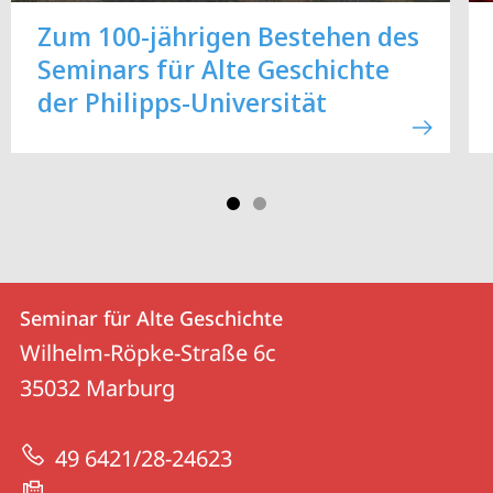
Zum 100-jährigen Bestehen des
Seminars für Alte Geschichte
der Philipps-Universität
Kontakt
Kontaktinformationen
Seminar für Alte Geschichte
Seminar
und
Wilhelm-Röpke-Straße 6c
für
Informationen
35032
Marburg
Alte
zur
Geschichte
49 6421/28-24623
Website