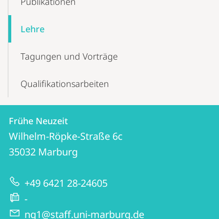
Publikationen
Lehre
Tagungen und Vorträge
Qualifikationsarbeiten
Kontakt
Kontaktinformationen
Frühe Neuzeit
Frühe
und
Wilhelm-Röpke-Straße 6c
Neuzeit
Informationen
35032
Marburg
zur
+49 6421 28-24605
Website
-
ng1@staff.uni-marburg.de