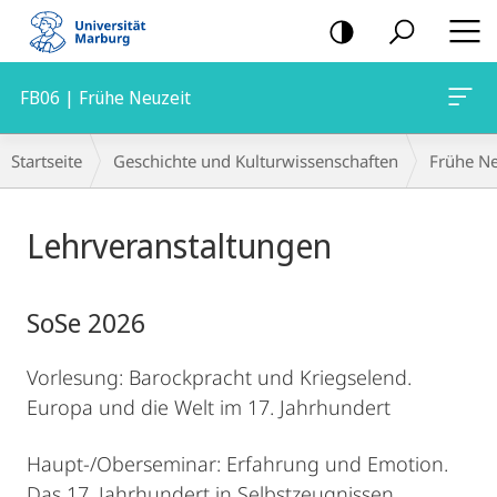
Mobile-
Navigation
FB06 | Frühe Neuzeit
Breadcrumb-
Startseite
Geschichte und Kulturwissenschaften
Frühe Ne
Navigation
Hauptinhalt
Lehrveranstaltungen
SoSe 2026
Vorlesung: Barockpracht und Kriegselend.
Europa und die Welt im 17. Jahrhundert
Haupt-/Oberseminar: Erfahrung und Emotion.
Das 17. Jahrhundert in Selbstzeugnissen