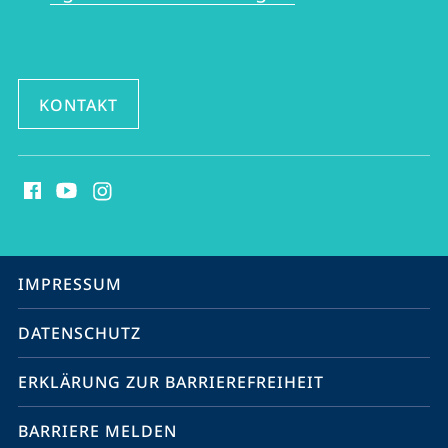
KONTAKT
Social
Media
Kontakte
Service-
IMPRESSUM
Navigation
DATENSCHUTZ
ERKLÄRUNG ZUR BARRIEREFREIHEIT
BARRIERE MELDEN