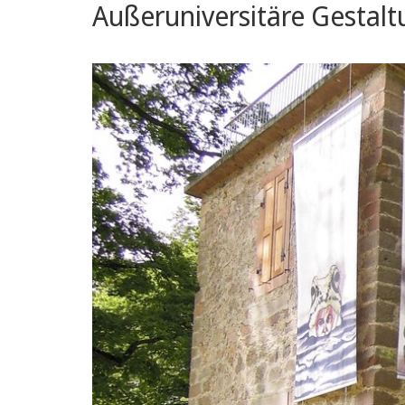
Außeruniversitäre Gestal
Kunst