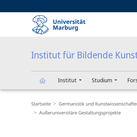
Service-
HIGH-CONTRAST VERSION
SUCHE UND SUCHERGEBNIS
Navigation
Haupt-
Navigation
Institut für Bildende Kuns
Institut
Studium
For
Institut
Breadcrumb-
Navigation
Startseite
Germanistik und Kunstwissenschafte
für
Außeruniversitäre Gestaltungsprojekte
Bildende
Hauptinhalt